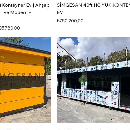
ı Konteyner Ev | Ahşap
SİMGESAN 40ft HC YÜK KONT
ımlı ve Modern –
EV
Fiyat
₺750.200,00
irimli Fiyat
05.780,00