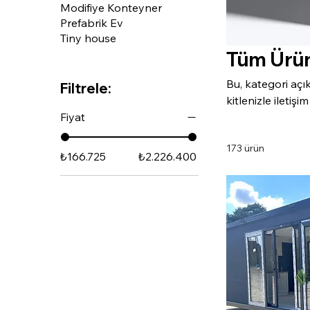
Modifiye Konteyner
Prefabrik Ev
Tiny house
Tüm Ürün
Bu, kategori açı
Filtrele:
kitlenizle iletiş
Fiyat
173 ürün
₺166.725
₺2.226.400