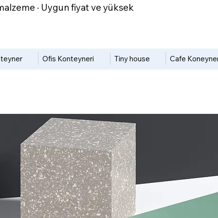
ıf malzeme · Uygun fiyat ve yüksek
teyner
Ofis Konteyneri
Tiny house
Cafe Koneyner