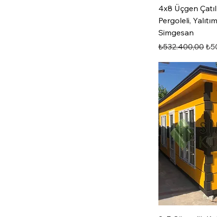
4x8 Üçgen Çatıl
Pergoleli, Yalıt
Simgesan
Normal Fiyat
İnd
₺532.400,00
₺5