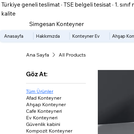
Türkiye geneli teslimat · TSE belgeli tesisat · 1. sın
kalite
Simgesan Konteyner
Anasayfa
Hakkımızda
Konteyner Ev
Ahşap Kon
Ana Sayfa
All Products
Göz At:
Tüm Ürünler
Afad Konteyner
Ahşap Konteyner
Cafe Konteyneri
Ev Konteyneri
Güvenlik kabini
Kompozit Konteyner