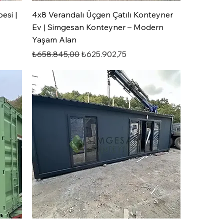
esi |
4x8 Verandalı Üçgen Çatılı Konteyner
Ev | Simgesan Konteyner – Modern
Yaşam Alan
Normal Fiyat
İndirimli Fiyat
₺658.845,00
₺625.902,75