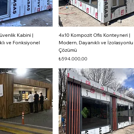
venlik Kabini |
4x10 Kompozit Ofis Konteyneri |
lı ve Fonksiyonel
Modern, Dayanıklı ve İzolasyonlu 
Çözümü
Fiyat
₺594.000,00