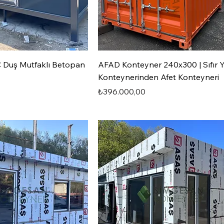
 Duş Mutfaklı Betopan
AFAD Konteyner 240x300 | Sıfır 
Konteynerinden Afet Konteyneri
Fiyat
₺396.000,00