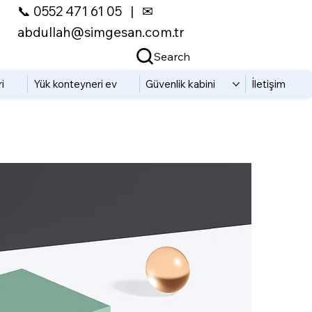
📞 0552 471 61 05
|
✉
abdullah@simgesan.com.tr
Search
i
Yük konteyneri ev
Güvenlik kabini
İletişim