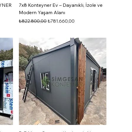
EYNER
7x8 Konteyner Ev – Dayanıklı, İzole ve
Modern Yaşam Alanı
Normal Fiyat
İndirimli Fiyat
₺822.800,00
₺781.660,00