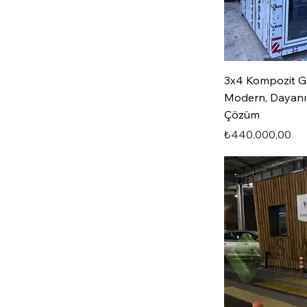
3x4 Kompozit Gü
Modern, Dayanık
Çözüm
Fiyat
₺440.000,00