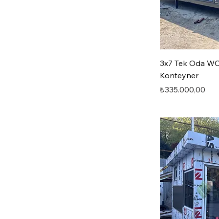
3x7 Tek Oda WC
Konteyner
Fiyat
₺335.000,00