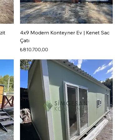
zit
4x9 Modern Konteyner Ev | Kenet Sac
Çatı
Fiyat
₺810.700,00