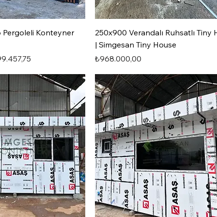
Pergoleli Konteyner
250x900 Verandalı Ruhsatlı Tiny
| Simgesan Tiny House
rimli Fiyat
Fiyat
9.457,75
₺968.000,00