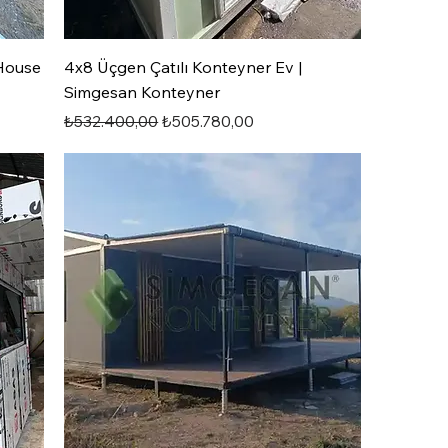
 House
4x8 Üçgen Çatılı Konteyner Ev |
Simgesan Konteyner
Normal Fiyat
İndirimli Fiyat
₺532.400,00
₺505.780,00