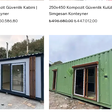
t Güvenlik Kabini |
250x450 Kompozit Güvenlik Kulüb
eyner
Simgesan Konteyner
irimli Fiyat
Normal Fiyat
İndirimli Fiyat
50.586,80
₺496.680,00
₺447.012,00