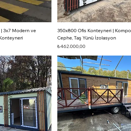
 | 3x7 Modern ve
350x800 Ofis Konteyneri | Kompo
 Konteyneri
Cephe, Taş Yünü İzolasyon
Fiyat
₺462.000,00