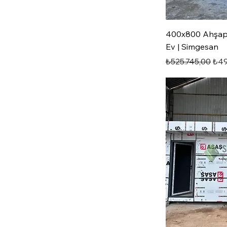
400x800 Ahşap 
Ev | Simgesan
Normal Fiyat
İndi
₺525.745,00
₺49