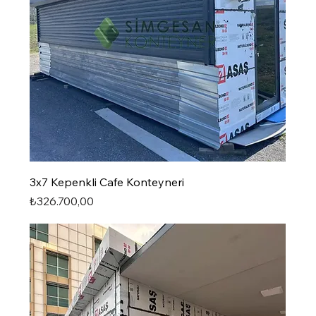
3x7 Kepenkli Cafe Konteyneri
Fiyat
₺326.700,00