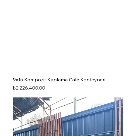
9x15 Kompozit Kaplama Cafe Konteyneri
Fiyat
₺2.226.400,00