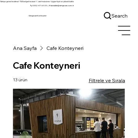
Türkiye geneli teslimat · TSE belgeli tesisat · 1. sınıf malzeme · Uygun fiyat ve yüksek kalite
📞 0552 471 61 05
|
✉ abdullah@simgesan.com.tr
Search
Simgesan Konteyner
Ana Sayfa
Cafe Konteyneri
Cafe Konteyneri
13 ürün
Filtrele ve Sırala