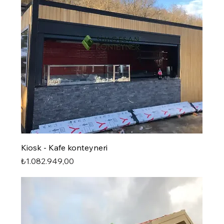
Kiosk - Kafe konteyneri
Fiyat
₺1.082.949,00