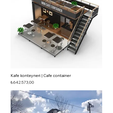
Kafe konteyneri | Cafe container
Fiyat
₺642.573,00