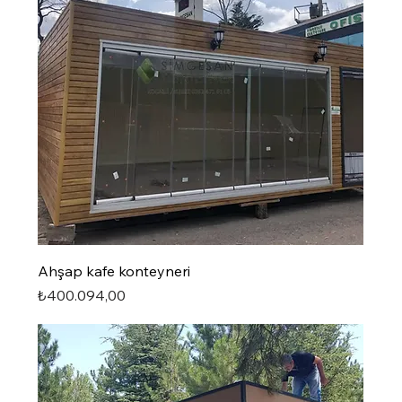
Ahşap kafe konteyneri
Fiyat
₺400.094,00