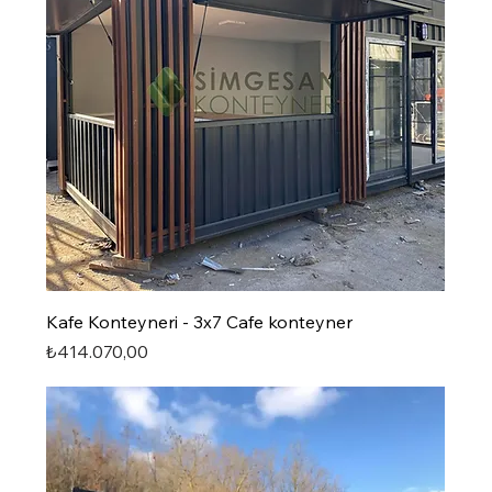
Kafe Konteyneri - 3x7 Cafe konteyner
Fiyat
₺414.070,00