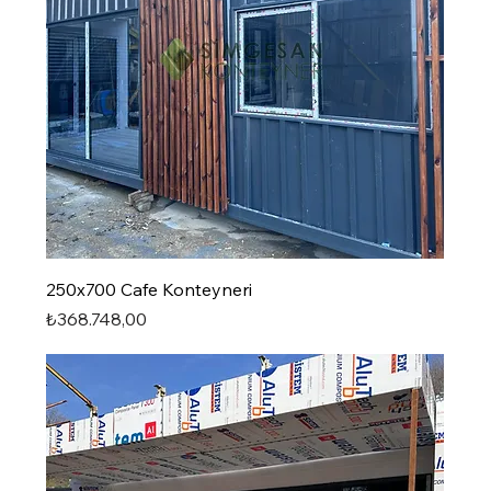
250x700 Cafe Konteyneri
Fiyat
₺368.748,00