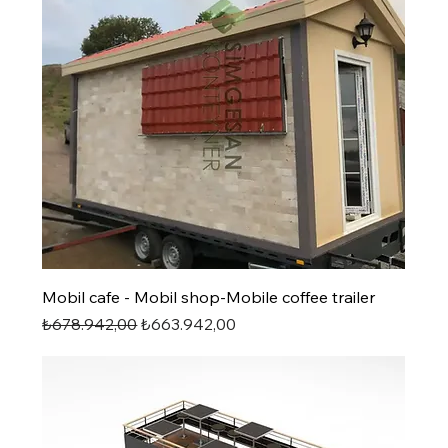
Mobil cafe - Mobil shop-Mobile coffee trailer
Normal Fiyat
İndirimli Fiyat
₺678.942,00
₺663.942,00