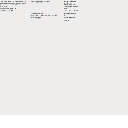
Taşınabilir, ekonomik ve uzun ömürlü
abdullah@simgesan.com.tr
Ahşap Konteyner
yapılarla her projeye uygun çözümler
Cafe Konteyneri
üretiyoruz.
Konteyner modelleri
🌐
www.e-konteyner.net
Blog
📞 0552 471 61 05
İade ve Garanti Politikası
Çalışma Saatleri:
Konteyner Fiyatları
Pazartesi – Cumartesi: 08:30 – 19:00
SSS
Pazar: Kapalı
Afad Konteyner
İletişim