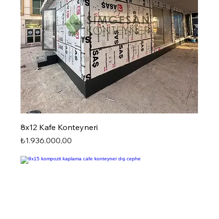
8x12 Kafe Konteyneri
Fiyat
₺1.936.000,00