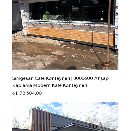
Simgesan Cafe Konteyneri | 300x600 Ahşap
Kaplama Modern Kafe Konteyneri
Fiyat
₺1.178.504,00