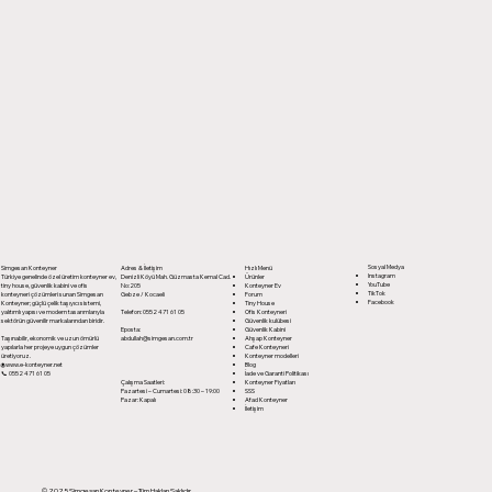
Sosyal Medya
Simgesan Konteyner
Adres & İletişim
Hızlı Menü
Instagram
Türkiye genelinde özel üretim
konteyner ev,
Denizli Köyü Mah. Güzmasta Kemal Cad.
Ürünler
YouTube
tiny house, güvenlik kabini ve ofis
No:205
Konteyner Ev
TikTok
konteyneri
çözümleri sunan Simgesan
Gebze / Kocaeli
Forum
Facebook
Konteyner; güçlü çelik taşıyıcı sistemi,
Tiny House
yalıtımlı yapısı ve modern tasarımlarıyla
Telefon: 0552 471 61 05
Ofis Konteyneri
sektörün güvenilir markalarından biridir.
Güvenlik kulübesi
Eposta:
Güvenlik Kabini
Taşınabilir, ekonomik ve uzun ömürlü
abdullah@simgesan.com.tr
Ahşap Konteyner
yapılarla her projeye uygun çözümler
Cafe Konteyneri
üretiyoruz.
Konteyner modelleri
🌐
www.e-konteyner.net
Blog
📞 0552 471 61 05
İade ve Garanti Politikası
Çalışma Saatleri:
Konteyner Fiyatları
Pazartesi – Cumartesi: 08:30 – 19:00
SSS
Pazar: Kapalı
Afad Konteyner
İletişim
© 2025 Simgesan Konteyner – Tüm Hakları Saklıdır.