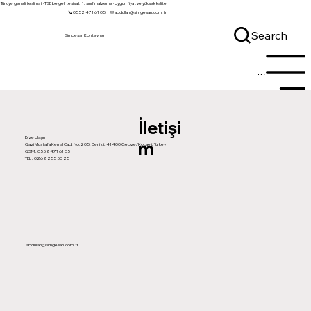
Türkiye geneli teslimat · TSE belgeli tesisat · 1. sınıf malzeme · Uygun fiyat ve yüksek kalite
📞 0552 471 61 05
|
✉ abdullah@simgesan.com.tr
Search
Simgesan Konteyner
Menu
İletişi
Bize Ulaşın
m
Gazi Mustafa Kemal Cad. No.205, Denizli, 41400 Gebze/Kocaeli, Turkey
GSM :
0552 471 61 05
TEL :
0262 255 50 25
abdullah@simgesan.com.tr