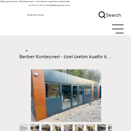
Türkiye geneli teslimat · TSE belgeli tesisat · 1. sınıf malzeme · Uygun fiyat ve yüksek kalite
📞 0552 471 61 05
|
✉ abdullah@simgesan.com.tr
Search
Simgesan Konteyner
>
Berber Konteyneri - özel üretim kuaför konteyneri