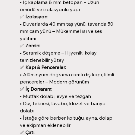
• İç kaplama 8 mm betopan – Uzun
ömürlü ve izolasyonlu yapı
✅
İzolasyon:
• Duvarlarda 40 mm taş yünü, tavanda 50
mm cam yünü – Mükemmel ısı ve ses
yalıtımı
✅
Zemin:
• Seramik döşeme – Hijyenik, kolay
temizlenebilir yüzey
✅
Kapı & Pencereler:
• Alüminyum doğrama camlı dış kapı, filmli
pencereler – Modern görünüm
✅
İç Donanım:
• Mutfak dolabı, evye ve tezgah
• Duş teknesi, lavabo, klozet ve banyo
dolabı
• İsteğe göre berber koltuğu, ayna, dolap
ve ekipman eklenebilir
✅
Çatı: