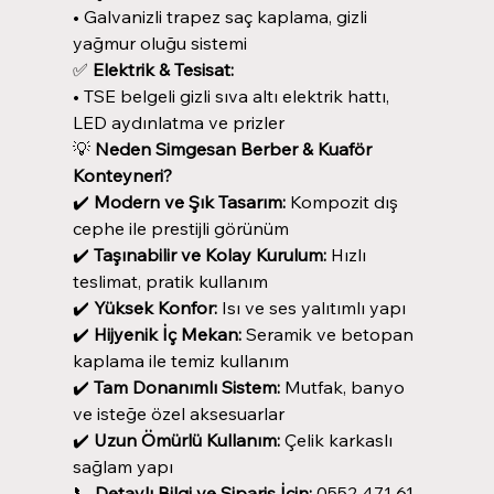
• Galvanizli trapez saç kaplama, gizli
yağmur oluğu sistemi
✅
Elektrik & Tesisat:
• TSE belgeli gizli sıva altı elektrik hattı,
LED aydınlatma ve prizler
💡
Neden Simgesan Berber & Kuaför
Konteyneri?
✔️
Modern ve Şık Tasarım:
Kompozit dış
cephe ile prestijli görünüm
✔️
Taşınabilir ve Kolay Kurulum:
Hızlı
teslimat, pratik kullanım
✔️
Yüksek Konfor:
Isı ve ses yalıtımlı yapı
✔️
Hijyenik İç Mekan:
Seramik ve betopan
kaplama ile temiz kullanım
✔️
Tam Donanımlı Sistem:
Mutfak, banyo
ve isteğe özel aksesuarlar
✔️
Uzun Ömürlü Kullanım:
Çelik karkaslı
sağlam yapı
📞
Detaylı Bilgi ve Sipariş İçin:
0552 471 61