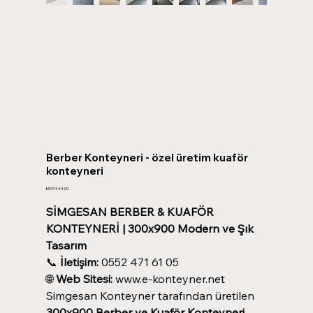
Berber Konteyneri - özel üretim kuaför
konteyneri
Fiyat
₺597.444,00
SİMGESAN BERBER & KUAFÖR
KONTEYNERİ | 300x900 Modern ve Şık
Tasarım
📞
İletişim:
0552 471 61 05
🌐
Web Sitesi:
www.e-konteyner.net
Simgesan Konteyner tarafından üretilen
300x900 Berber ve Kuaför Konteyneri
,