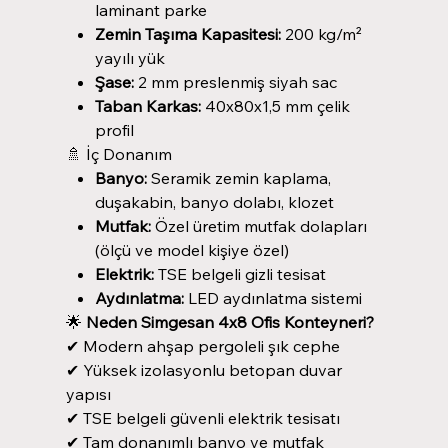
laminant parke
Zemin Taşıma Kapasitesi:
200 kg/m²
yayılı yük
Şase:
2 mm preslenmiş siyah sac
Taban Karkas:
40x80x1,5 mm çelik
profil
🚿 İç Donanım
Banyo:
Seramik zemin kaplama,
duşakabin, banyo dolabı, klozet
Mutfak:
Özel üretim mutfak dolapları
(ölçü ve model kişiye özel)
Elektrik:
TSE belgeli gizli tesisat
Aydınlatma:
LED aydınlatma sistemi
🌟
Neden Simgesan 4x8 Ofis Konteyneri?
✔ Modern ahşap pergoleli şık cephe
✔ Yüksek izolasyonlu betopan duvar
yapısı
✔ TSE belgeli güvenli elektrik tesisatı
✔ Tam donanımlı banyo ve mutfak