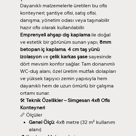
Dayanıklı malzemelerle üretilen bu ofis
konteyneri; şantiye ofisi, satış ofisi,
danışma, yönetim odası veya taşınabilir
hazır ofis olarak kullanılabilir.
Emprenyeli ahşap dış kaplama
ile doğal
ve estetik bir görünüm sunan yapı,
8mm
betopan iç kaplama
,
4 cm taş yünü
izolasyon
ve
çelik karkas şase
sayesinde
dört mevsim konfor sağlar. Tam donanımlı
WC-duş alanı, özel üretim mutfak dolapları
ve yüksek taşıyıcı zemin yapısıyla hem
dayanıklı hem de uzun ömürlü bir çalışma
ortamı sunar.
🛠️
Teknik Özellikler – Simgesan 4x8 Ofis
Konteyneri
📏 Ölçüler
Genel Ölçü:
4x8 metre (32 m² kullanım
alanı)