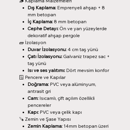
🪵 Kaplama Malzemeleri
Dış Kaplama:
Emprenyeli ahşap + 8
mm betopan
İç Kaplama:
8 mm betopan
Cephe Detayı:
Ön ve yan yüzeylerde
dekoratif ahşap pergole
🧱 İzolasyon
Duvar İzolasyonu:
4 cm taş yünü
Çatı İzolasyonu:
Galvaniz trapez sac +
taş yünü
Isı ve ses yalıtımı:
Dört mevsim konfor
🪟 Pencere ve Kapılar
Doğrama:
PVC veya alüminyum,
antrasit gri
Cam:
Isıcamlı, çift açılım özellikli
pencereler
Kapı:
PVC veya çelik kapı
🪚 Zemin ve Şase Yapısı
Zemin Kaplama:
14mm betopan üzeri