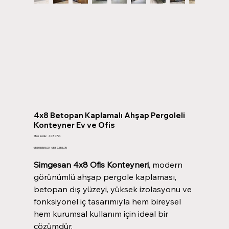
4x8 Betopan Kaplamalı Ahşap Pergoleli
Konteyner Ev ve Ofis
Stok
Stok kodu:
4080774
kodu:
4080774
Orijinal
İndirimli
₺560.585,00
₺532.555,75
fiyat
fiyat
Simgesan 4x8
Ofis Konteyneri
, modern
görünümlü ahşap pergole kaplaması,
betopan dış yüzeyi, yüksek izolasyonu ve
fonksiyonel iç tasarımıyla hem bireysel
hem kurumsal kullanım için ideal bir
çözümdür.