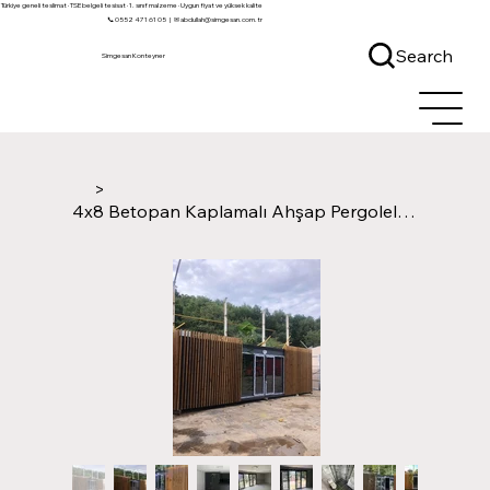
Türkiye geneli teslimat · TSE belgeli tesisat · 1. sınıf malzeme · Uygun fiyat ve yüksek kalite
📞 0552 471 61 05
|
✉ abdullah@simgesan.com.tr
Search
Simgesan Konteyner
>
4x8 Betopan Kaplamalı Ahşap Pergoleli Konteyner Ev ve Ofis