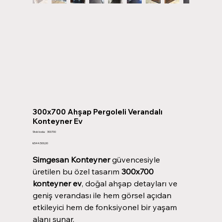
300x700 Ahşap Pergoleli Verandalı
Konteyner Ev
Stok
Stok kodu:
300700
kodu:
300700
Fiyat
₺544.500,00
Simgesan Konteyner
güvencesiyle
üretilen bu özel tasarım
300x700
konteyner ev
, doğal ahşap detayları ve
geniş verandası ile hem görsel açıdan
etkileyici hem de fonksiyonel bir yaşam
alanı sunar.