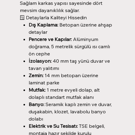
Sağlam karkas yapısı sayesinde dört
mevsim dayanıklılık sağlar.
🪟 Detaylarla Kaliteyi Hissedin
Dış Kaplama:
Betopan üzerine ahşap
detaylar
Pencere ve Kapılar:
Alüminyum
doğrama, 5 metrelik sürgülü ısı camlı
ön cephe
İzolasyon:
40 mm taş yünü duvar ve
tavan yalıtımı
Zemin:
14 mm betopan üzerine
laminat parke
Mutfak:
1 metre evyeli dolap, alt
dolaplı standart mutfak alanı
Banyo:
Seramik kaplı zemin ve duvar,
duşakabin, klozet, lavabolu banyo
dolabı
Elektrik ve Su Tesisatı:
TSE belgeli,
montaja hazır şekilde kurulu