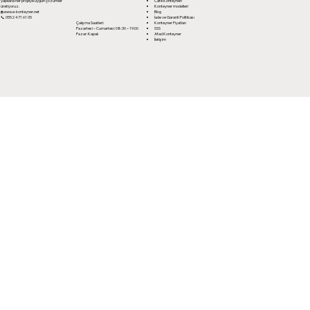
yapılarla her projeye uygun çözümler
Cafe Konteyneri
üretiyoruz.
Konteyner modelleri
🌐
www.e-konteyner.net
Blog
📞 0552 471 61 05
İade ve Garanti Politikası
Çalışma Saatleri:
Konteyner Fiyatları
Pazartesi – Cumartesi: 08:30 – 19:00
SSS
Pazar: Kapalı
Afad Konteyner
İletişim
© 2025 Simgesan Konteyner – Tüm Hakları Saklıdır.
Konteyner Ev • Tiny House • Güvenlik Kabini • Ofis Konteyneri Üretimi