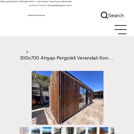
Türkiye geneli teslimat · TSE belgeli tesisat · 1. sınıf malzeme · Uygun fiyat ve yüksek kalite
📞 0552 471 61 05
|
✉ abdullah@simgesan.com.tr
Search
Simgesan Konteyner
>
300x700 Ahşap Pergoleli Verandalı Konteyner Ev