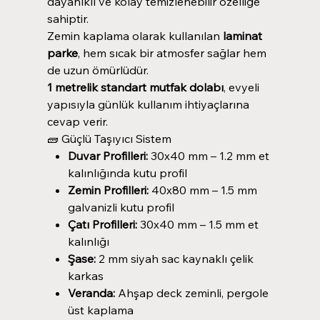
dayanıklı ve kolay temizlenebilir özelliğe
sahiptir.
Zemin kaplama olarak kullanılan
laminat
parke
, hem sıcak bir atmosfer sağlar hem
de uzun ömürlüdür.
1 metrelik standart mutfak dolabı
, evyeli
yapısıyla günlük kullanım ihtiyaçlarına
cevap verir.
🧱 Güçlü Taşıyıcı Sistem
Duvar Profilleri:
30x40 mm – 1.2 mm et
kalınlığında kutu profil
Zemin Profilleri:
40x80 mm – 1.5 mm
galvanizli kutu profil
Çatı Profilleri:
30x40 mm – 1.5 mm et
kalınlığı
Şase:
2 mm siyah sac kaynaklı çelik
karkas
Veranda:
Ahşap deck zeminli, pergole
üst kaplama