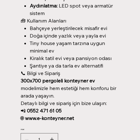
Aydınlatma:
LED spot veya armatür
sistem
🧰 Kullanım Alanları
Bahçeye yerleştirilecek misafir evi
Doğa içinde yazlık veya yayla evi
Tiny house yaşam tarzına uygun
minimal ev
Kiralık tatil evi veya pansiyon odası
Şantiye ya da tarla ev alternatifi
📞 Bilgi ve Sipariş
300x700 pergoleli konteyner ev
modelimizle hem estetiği hem konforu bir
arada yaşayın.
Detaylı bilgi ve sipariş için bize ulaşın:
📲
0552 471 61 05
🌐
www.e-konteyner.net
Adet