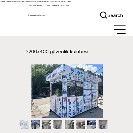
Türkiye geneli teslimat · TSE belgeli tesisat · 1. sınıf malzeme · Uygun fiyat ve yüksek kalite
📞 0552 471 61 05
|
✉ abdullah@simgesan.com.tr
Search
Simgesan Konteyner
>
200x400 güvenlik kulübesi