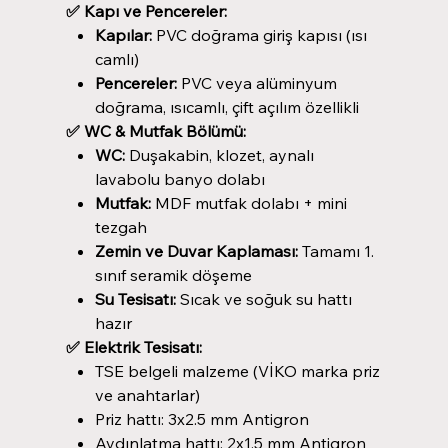
✅ Kapı ve Pencereler:
Kapılar:
PVC doğrama giriş kapısı (ısı
camlı)
Pencereler:
PVC veya alüminyum
doğrama, ısıcamlı, çift açılım özellikli
✅ WC & Mutfak Bölümü:
WC:
Duşakabin, klozet, aynalı
lavabolu banyo dolabı
Mutfak:
MDF mutfak dolabı + mini
tezgah
Zemin ve Duvar Kaplaması:
Tamamı 1.
sınıf seramik döşeme
Su Tesisatı:
Sıcak ve soğuk su hattı
hazır
✅ Elektrik Tesisatı:
TSE belgeli malzeme (VİKO marka priz
ve anahtarlar)
Priz hattı: 3x2.5 mm Antigron
Aydınlatma hattı: 2x1.5 mm Antigron