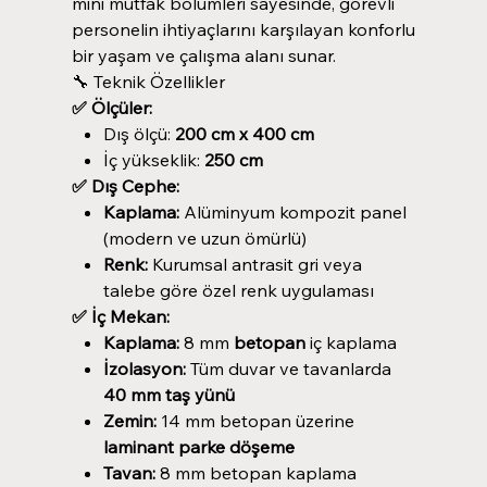
mini mutfak bölümleri sayesinde, görevli
personelin ihtiyaçlarını karşılayan konforlu
bir yaşam ve çalışma alanı sunar.
🔧 Teknik Özellikler
✅ Ölçüler:
Dış ölçü:
200 cm x 400 cm
İç yükseklik:
250 cm
✅ Dış Cephe:
Kaplama:
Alüminyum kompozit panel
(modern ve uzun ömürlü)
Renk:
Kurumsal antrasit gri veya
talebe göre özel renk uygulaması
✅ İç Mekan:
Kaplama:
8 mm
betopan
iç kaplama
İzolasyon:
Tüm duvar ve tavanlarda
40 mm taş yünü
Zemin:
14 mm betopan üzerine
laminant parke döşeme
Tavan:
8 mm betopan kaplama