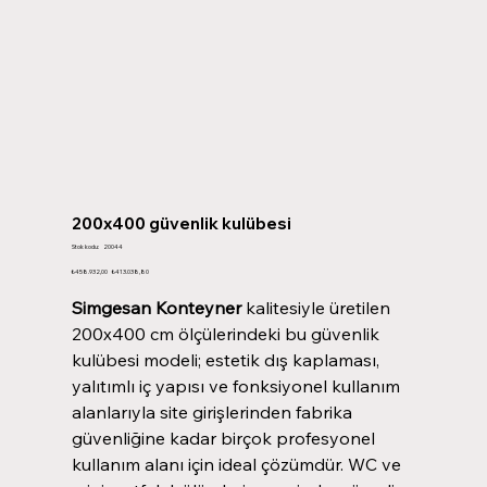
200x400 güvenlik kulübesi
Stok
Stok kodu:
20044
kodu:
20044
Orijinal
İndirimli
₺458.932,00
₺413.038,80
fiyat
fiyat
Simgesan Konteyner
kalitesiyle üretilen
200x400 cm ölçülerindeki bu
güvenlik
kulübesi
modeli; estetik dış kaplaması,
yalıtımlı iç yapısı ve fonksiyonel kullanım
alanlarıyla site girişlerinden fabrika
güvenliğine kadar birçok profesyonel
kullanım alanı için ideal çözümdür. WC ve