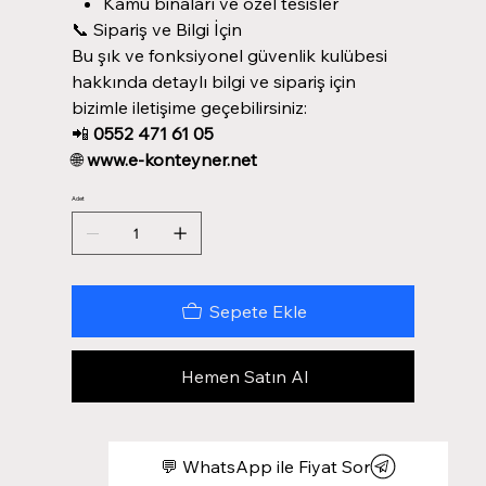
Kamu binaları ve özel tesisler
📞 Sipariş ve Bilgi İçin
Bu şık ve fonksiyonel güvenlik kulübesi
hakkında detaylı bilgi ve sipariş için
bizimle iletişime geçebilirsiniz:
📲
0552 471 61 05
🌐
www.e-konteyner.net
Adet
Sepete Ekle
Hemen Satın Al
💬 WhatsApp ile Fiyat Sor