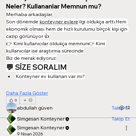
Neler? Kullananlar Memnun mu?
Merhaba arkadaşlar,
Son dönemde 
konteyner evlere
 ilgi oldukça arttı.Hem 
ekonomik olması hem de hızlı kurulumu birçok kişi için 
cazip görünüyor 👍
👉 Kimi kullanıcılar oldukça memnun👉 Kimi 
kullanıcılar ise araştırma sürecinde
Biz de merak ediyoruz:
Hakkında
💬 SİZE SORALIM
Konteyner ev ve tiny house hakkında merak
ettiklerinizi sora
...
Konteyner ev kullanan var mı?
Devamını oku
Daha Fazla Göster
Üye
0
abdullah güven
Takip Et
0
12
Simgesan Konteyner
Takip Et
Simgesan Konteyner
Tüm Üyeleri Gör (2)
9 Nisan 2026