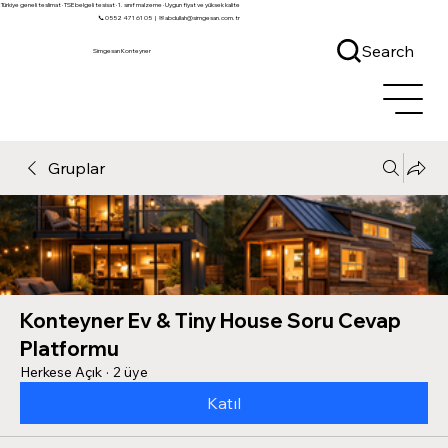
Türkiye geneli teslimat · TSE belgeli tesisat · 1. sınıf malzeme · Uygun fiyat ve yüksek kalite
📞 0552 471 61 05
|
✉ abdullah@simgesan.com.tr
Search
Simgesan Konteyner
Gruplar
Konteyner Ev & Tiny House Soru Cevap
Platformu
Herkese Açık
·
2 üye
Katıl